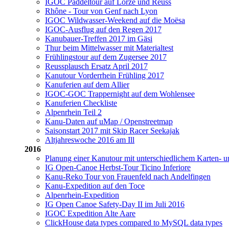
IGOC Paddeltour auf Lorze und Reuss
Rhône - Tour von Genf nach Lyon
IGOC Wildwasser-Weekend auf die Moësa
IGOC-Ausflug auf den Regen 2017
Kanubauer-Treffen 2017 im Gäsi
Thur beim Mittelwasser mit Materialtest
Frühlingstour auf dem Zugersee 2017
Reussplausch Ersatz April 2017
Kanutour Vorderrhein Frühling 2017
Kanuferien auf dem Allier
IGOC-GOC Trappernight auf dem Wohlensee
Kanuferien Checkliste
Alpenrhein Teil 2
Kanu-Daten auf uMap / Openstreetmap
Saisonstart 2017 mit Skip Racer Seekajak
Altjahreswoche 2016 am Ill
2016
Planung einer Kanutour mit unterschiedlichem Karten- u
IG Open-Canoe Herbst-Tour Ticino Inferiore
Kanu-Reko Tour von Frauenfeld nach Andelfingen
Kanu-Expedition auf den Toce
Alpenrhein-Expedition
IG Open Canoe Safety-Day II im Juli 2016
IGOC Expedition Alte Aare
ClickHouse data types compared to MySQL data types