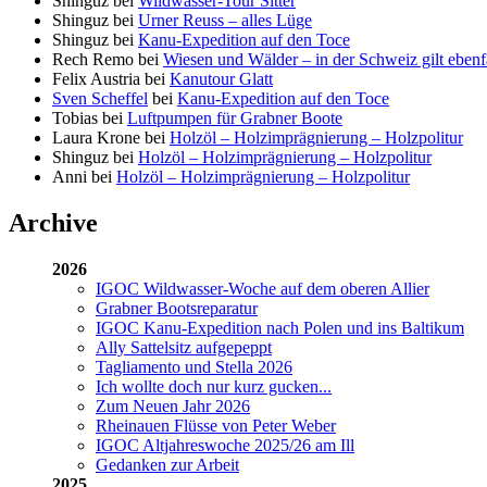
Shinguz
bei
Wildwasser-Tour Sitter
Shinguz
bei
Urner Reuss – alles Lüge
Shinguz
bei
Kanu-Expedition auf den Toce
Rech Remo
bei
Wiesen und Wälder – in der Schweiz gilt ebenf
Felix Austria
bei
Kanutour Glatt
Sven Scheffel
bei
Kanu-Expedition auf den Toce
Tobias
bei
Luftpumpen für Grabner Boote
Laura Krone
bei
Holzöl – Holzimprägnierung – Holzpolitur
Shinguz
bei
Holzöl – Holzimprägnierung – Holzpolitur
Anni
bei
Holzöl – Holzimprägnierung – Holzpolitur
Archive
2026
IGOC Wildwasser-Woche auf dem oberen Allier
Grabner Bootsreparatur
IGOC Kanu-Expedition nach Polen und ins Baltikum
Ally Sattelsitz aufgepeppt
Tagliamento und Stella 2026
Ich wollte doch nur kurz gucken...
Zum Neuen Jahr 2026
Rheinauen Flüsse von Peter Weber
IGOC Altjahreswoche 2025/26 am Ill
Gedanken zur Arbeit
2025