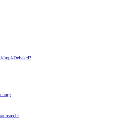
id-Impf-Debakel?
deburg
mannsrecht