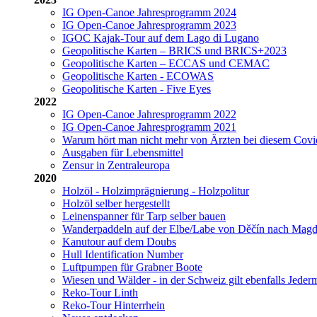
IG Open-Canoe Jahresprogramm 2024
IG Open-Canoe Jahresprogramm 2023
IGOC Kajak-Tour auf dem Lago di Lugano
Geopolitische Karten – BRICS und BRICS+2023
Geopolitische Karten – ECCAS und CEMAC
Geopolitische Karten - ECOWAS
Geopolitische Karten - Five Eyes
2022
IG Open-Canoe Jahresprogramm 2022
IG Open-Canoe Jahresprogramm 2021
Warum hört man nicht mehr von Ärzten bei diesem Cov
Ausgaben für Lebensmittel
Zensur in Zentraleuropa
2020
Holzöl - Holzimprägnierung - Holzpolitur
Holzöl selber hergestellt
Leinenspanner für Tarp selber bauen
Wanderpaddeln auf der Elbe/Labe von Děčín nach Mag
Kanutour auf dem Doubs
Hull Identification Number
Luftpumpen für Grabner Boote
Wiesen und Wälder - in der Schweiz gilt ebenfalls Jeder
Reko-Tour Linth
Reko-Tour Hinterrhein