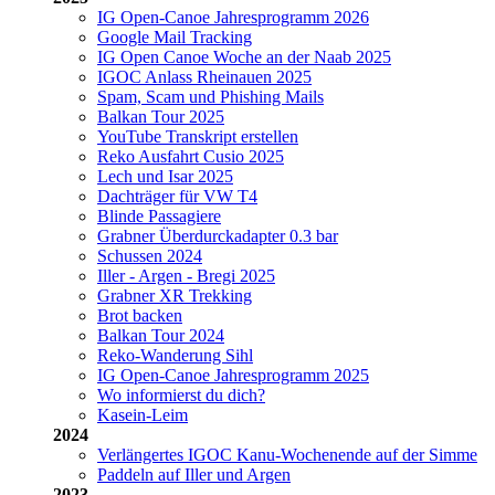
IG Open-Canoe Jahresprogramm 2026
Google Mail Tracking
IG Open Canoe Woche an der Naab 2025
IGOC Anlass Rheinauen 2025
Spam, Scam und Phishing Mails
Balkan Tour 2025
YouTube Transkript erstellen
Reko Ausfahrt Cusio 2025
Lech und Isar 2025
Dachträger für VW T4
Blinde Passagiere
Grabner Überdurckadapter 0.3 bar
Schussen 2024
Iller - Argen - Bregi 2025
Grabner XR Trekking
Brot backen
Balkan Tour 2024
Reko-Wanderung Sihl
IG Open-Canoe Jahresprogramm 2025
Wo informierst du dich?
Kasein-Leim
2024
Verlängertes IGOC Kanu-Wochenende auf der Simme
Paddeln auf Iller und Argen
2023