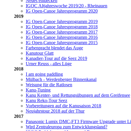
Neues entdecken
IGOC Altjahreswoche 2019/20 - Rheinauen
IG Open-Canoe Jahresprogramm 2020
2019
IG Open-Canoe Jahresprogramm 2019
IG Open-Canoe Jahresprogramm 2018
IG Open-Canoe Jahresprogramm 2017
IG Open-Canoe Jahresprogramm 2016
IG Open-Canoe Jahresprogramm 2015
Farbenpracht blendet das Auge
Kanutour Glatt
Kanadier-Tour auf die Seez 2019
Urner Reuss - alles Lüge
2018
I am going paddling
Mülbach - Werdenberger Binnenkanal
Weisung für die Ratlosen
Kanu-Tuning
Kanu Kenter- und Rettungsübungen auf dem Greifensee
Kanu Reko-Tour Seez
Vorbereitungen auf die Kanusaison 2018
Neujahrstour 2018 auf der Thur
2017
Panasonic Lumix DMC-FT3 Firmware Upgrade unter L
Wird Zentraleuropa zum Entwicklungsland?