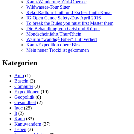
Kanu-Wanderung Züri-Obersee
Wildwasser-Tour Sitter
Reko-Radtour Linth und Escher-Linth-Kanal
IG Open Canoe Safety-Day April 2016
To break the Rules you must first Master them
Die Behandlung von Geist und Körper
Mondscheinfahrt Thur/Rhein
Warum "wändigè Biber" Luft verliert
Kanu-Expedition obere Birs
Mein neuer Trocki ist gekommen
Kategorien
Auto
(1)
Basteln
(3)
Computer
(2)
Expeditionen
(19)
Geopolitik
(8)
Gesundheit
(2)
Igoc
(25)
It
(2)
Kanu
(83)
Kanuwandern
(37)
Leben
(3)