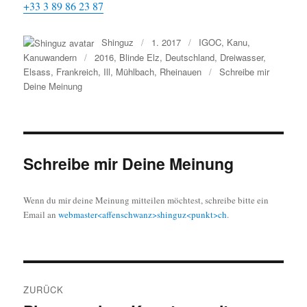
+33 3 89 86 23 87
Autor
Shinguz
Veröffentlicht
1. 2017
Kategorien
IGOC
,
Kanu
,
am
Kanuwandern
Schlagwörter
2016
,
Blinde Elz
,
Deutschland
,
Dreiwasser
,
Elsass
,
Frankreich
,
Ill
,
Mühlbach
,
Rheinauen
Schreibe mir
Deine Meinung
zu
Altjahreswoche
2016
am
Ill
Schreibe mir Deine Meinung
Wenn du mir deine Meinung mitteilen möchtest, schreibe bitte ein
Email an
webmaster<affenschwanz>shinguz<punkt>ch
.
Beitrags-
ZURÜCK
Navigation