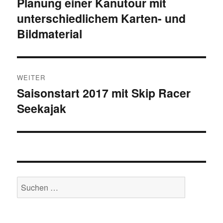
Planung einer Kanutour mit
Vorheriger
unterschiedlichem Karten- und
Beitrag:
Bildmaterial
WEITER
Saisonstart 2017 mit Skip Racer
Nächster
Seekajak
Beitrag:
Suche
nach: