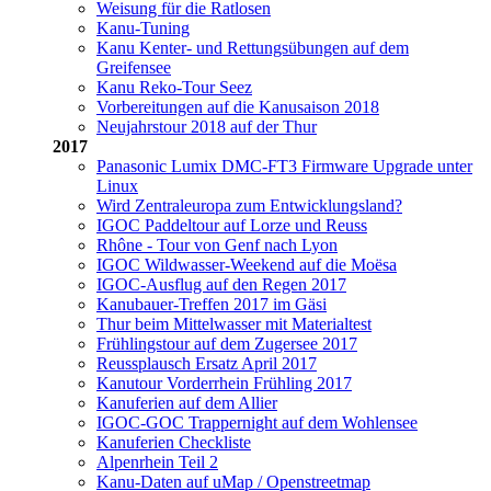
Weisung für die Ratlosen
Kanu-Tuning
Kanu Kenter- und Rettungsübungen auf dem
Greifensee
Kanu Reko-Tour Seez
Vorbereitungen auf die Kanusaison 2018
Neujahrstour 2018 auf der Thur
2017
Panasonic Lumix DMC-FT3 Firmware Upgrade unter
Linux
Wird Zentraleuropa zum Entwicklungsland?
IGOC Paddeltour auf Lorze und Reuss
Rhône - Tour von Genf nach Lyon
IGOC Wildwasser-Weekend auf die Moësa
IGOC-Ausflug auf den Regen 2017
Kanubauer-Treffen 2017 im Gäsi
Thur beim Mittelwasser mit Materialtest
Frühlingstour auf dem Zugersee 2017
Reussplausch Ersatz April 2017
Kanutour Vorderrhein Frühling 2017
Kanuferien auf dem Allier
IGOC-GOC Trappernight auf dem Wohlensee
Kanuferien Checkliste
Alpenrhein Teil 2
Kanu-Daten auf uMap / Openstreetmap