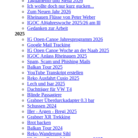
Tagliamento und Stella 2026
Ich wollte doch nur kurz gucken...
Zum Neuen Jahr 2026
Rheinauen Flüsse von Peter Weber
IGOC Altjahreswoche 2025/26 am Ill
Gedanken zur Arbeit
2025
IG Open-Canoe Jahresprogramm 2026
Google Mail Tracking
IG Open Canoe Woche an der Naab 2025
IGOC Anlass Rheinauen 2025
Spam, Scam und Phishing Mails
Balkan Tour 2025
YouTube Transkript erstellen
Reko Ausfahrt Cusio 2025
Lech und Isar 2025
Dachträger für VW T4
Blinde Passagiere
Grabner Überdurckadapter 0.3 bar
Schussen 2024
Iller - Argen - Bregi 2025
Grabner XR Trekking
Brot backen
Balkan Tour 2024
Reko-Wanderung Sihl