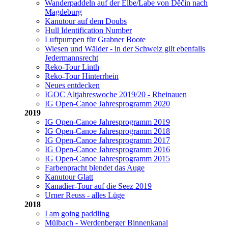
Wanderpaddeln auf der Elbe/Labe von Děčín nach
Magdeburg
Kanutour auf dem Doubs
Hull Identification Number
Luftpumpen für Grabner Boote
Wiesen und Wälder - in der Schweiz gilt ebenfalls
Jedermannsrecht
Reko-Tour Linth
Reko-Tour Hinterrhein
Neues entdecken
IGOC Altjahreswoche 2019/20 - Rheinauen
IG Open-Canoe Jahresprogramm 2020
2019
IG Open-Canoe Jahresprogramm 2019
IG Open-Canoe Jahresprogramm 2018
IG Open-Canoe Jahresprogramm 2017
IG Open-Canoe Jahresprogramm 2016
IG Open-Canoe Jahresprogramm 2015
Farbenpracht blendet das Auge
Kanutour Glatt
Kanadier-Tour auf die Seez 2019
Urner Reuss - alles Lüge
2018
I am going paddling
Mülbach - Werdenberger Binnenkanal