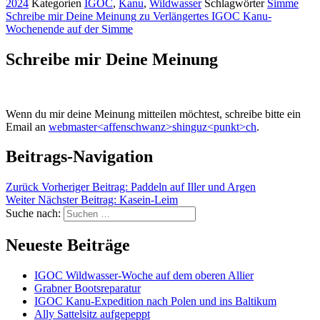
2024
Kategorien
IGOC
,
Kanu
,
Wildwasser
Schlagwörter
Simme
Schreibe mir Deine Meinung
zu Verlängertes IGOC Kanu-
Wochenende auf der Simme
Schreibe mir Deine Meinung
Wenn du mir deine Meinung mitteilen möchtest, schreibe bitte ein
Email an
webmaster<affenschwanz>shinguz<punkt>ch
.
Beitrags-Navigation
Zurück
Vorheriger Beitrag:
Paddeln auf Iller und Argen
Weiter
Nächster Beitrag:
Kasein-Leim
Suche nach:
Neueste Beiträge
IGOC Wildwasser-Woche auf dem oberen Allier
Grabner Bootsreparatur
IGOC Kanu-Expedition nach Polen und ins Baltikum
Ally Sattelsitz aufgepeppt