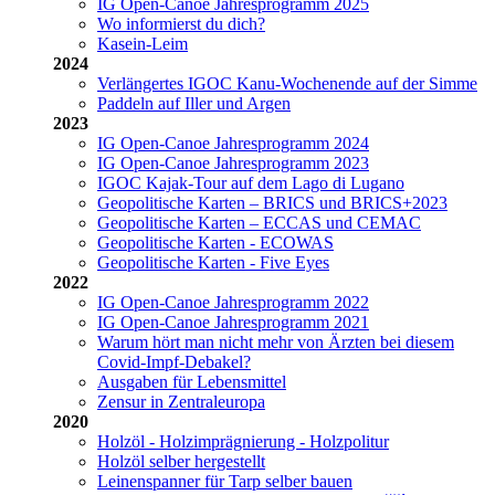
IG Open-Canoe Jahresprogramm 2025
Wo informierst du dich?
Kasein-Leim
2024
Verlängertes IGOC Kanu-Wochenende auf der Simme
Paddeln auf Iller und Argen
2023
IG Open-Canoe Jahresprogramm 2024
IG Open-Canoe Jahresprogramm 2023
IGOC Kajak-Tour auf dem Lago di Lugano
Geopolitische Karten – BRICS und BRICS+2023
Geopolitische Karten – ECCAS und CEMAC
Geopolitische Karten - ECOWAS
Geopolitische Karten - Five Eyes
2022
IG Open-Canoe Jahresprogramm 2022
IG Open-Canoe Jahresprogramm 2021
Warum hört man nicht mehr von Ärzten bei diesem
Covid-Impf-Debakel?
Ausgaben für Lebensmittel
Zensur in Zentraleuropa
2020
Holzöl - Holzimprägnierung - Holzpolitur
Holzöl selber hergestellt
Leinenspanner für Tarp selber bauen