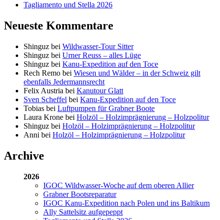
Tagliamento und Stella 2026
Neueste Kommentare
Shinguz
bei
Wildwasser-Tour Sitter
Shinguz
bei
Urner Reuss – alles Lüge
Shinguz
bei
Kanu-Expedition auf den Toce
Rech Remo
bei
Wiesen und Wälder – in der Schweiz gilt
ebenfalls Jedermannsrecht
Felix Austria
bei
Kanutour Glatt
Sven Scheffel
bei
Kanu-Expedition auf den Toce
Tobias
bei
Luftpumpen für Grabner Boote
Laura Krone
bei
Holzöl – Holzimprägnierung – Holzpolitur
Shinguz
bei
Holzöl – Holzimprägnierung – Holzpolitur
Anni
bei
Holzöl – Holzimprägnierung – Holzpolitur
Archive
2026
IGOC Wildwasser-Woche auf dem oberen Allier
Grabner Bootsreparatur
IGOC Kanu-Expedition nach Polen und ins Baltikum
Ally Sattelsitz aufgepeppt