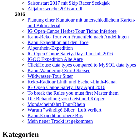
Saisonstart 2017 mit Skip Racer Seekajak
Altjahreswoche 2016 am Ill
2016
Planung einer Kanutour mit unterschiedlichem Karten-
und Bildmaterial
IG Open-Canoe Herbst-Tour Ticino Inferiore
Kanu-Reko Tour von Frauenfeld nach Andelfingen
Kanu-Expedition auf den Toce
Alpenrhein-Expedition
IG Open Canoe Safety-Day II im Juli 2016
IGOC Expedition Alte Aare
ClickHouse data types compared to MySQL data types
Kanu-Wanderung Züri-Obersee
Wildwasser-Tour Sitter
Reko-Radtour Linth und Escher-Linth-Kanal
IG Open Canoe Safety-Day April 2016
To break the Rules you must first Master them
Die Behandlung von Geist und Körper
Mondscheinfahrt Thur/Rhein
Warum "wändigè Biber" Luft verliert
Kanu-Expedition obere Birs
Mein neuer Trocki ist gekommen
Kategorien